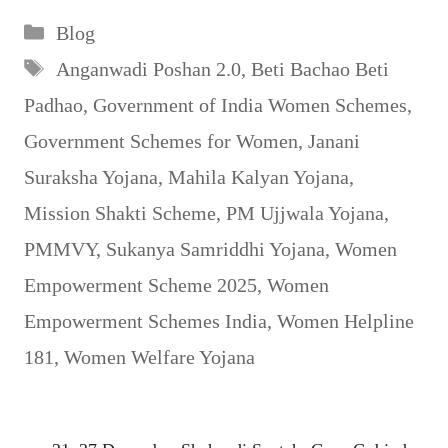
Categories
Blog
Tags
Anganwadi Poshan 2.0
,
Beti Bachao Beti
Padhao
,
Government of India Women Schemes
,
Government Schemes for Women
,
Janani
Suraksha Yojana
,
Mahila Kalyan Yojana
,
Mission Shakti Scheme
,
PM Ujjwala Yojana
,
PMMVY
,
Sukanya Samriddhi Yojana
,
Women
Empowerment Scheme 2025
,
Women
Empowerment Schemes India
,
Women Helpline
181
,
Women Welfare Yojana