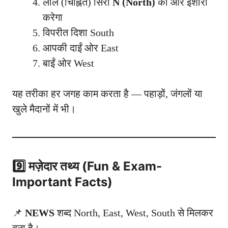
लाल (चिह्नित) सिरा
N (North)
की ओर इशारा
करेगा
विपरीत दिशा South
आपकी दाईं ओर East
बाईं ओर West
यह तरीका हर जगह काम करता है — पहाड़ों, जंगलों या
खुले मैदानों में भी।
9️⃣ मज़ेदार तथ्य (Fun & Exam-
Important Facts)
📌
NEWS
शब्द North, East, West, South से मिलकर