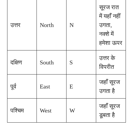
सूरज रात
में यहाँ नहीं
उत्तर
North
N
उगता,
नक्शे में
हमेशा ऊपर
उत्तर के
दक्षिण
South
S
विपरीत
जहाँ सूरज
पूर्व
East
E
उगता है
जहाँ सूरज
पश्चिम
West
W
डूबता है