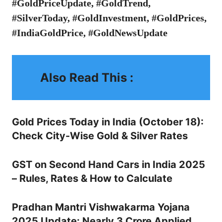
#GoldPriceUpdate, #GoldTrend,
#SilverToday, #GoldInvestment, #GoldPrices,
#IndiaGoldPrice, #GoldNewsUpdate
Also Read This :
Gold Prices Today in India (October 18):
Check City-Wise Gold & Silver Rates
GST on Second Hand Cars in India 2025
– Rules, Rates & How to Calculate
Pradhan Mantri Vishwakarma Yojana
2025 Update: Nearly 3 Crore Applied,