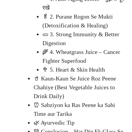
रखे
🥬 2. Purane Rogon Se Mukti
(Detoxification & Healing)
🥒 3. Strong Immunity & Better
Digestion
🌾 4. Wheatgrass Juice – Cancer
Fighter Superfood
🥦 5. Heart & Skin Health
🥤 Kaun-Kaun Se Juice Roz Peene
Chahiye (Best Vegetable Juices to
Drink Daily)
⏰ Sabziyon ka Ras Peene ka Sahi
Time aur Tarika
🌿 Ayurvedic Tip
💚 Conclusion – Har Din Ek Glass Se