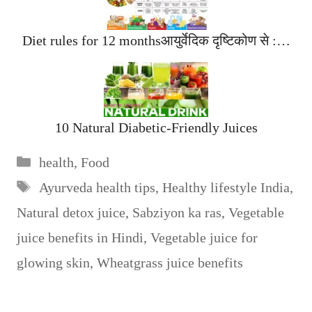
Diet rules for 12 monthsआयुर्वेदिक दृष्टिकोण से :…
10 Natural Diabetic-Friendly Juices
Categories
health
,
Food
Tags
Ayurveda health tips
,
Healthy lifestyle India
,
Natural detox juice
,
Sabziyon ka ras
,
Vegetable
juice benefits in Hindi
,
Vegetable juice for
glowing skin
,
Wheatgrass juice benefits