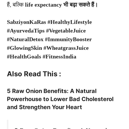
हैं, बल्कि
life expectancy भी बढ़ा सकते हैं।
SabziyonKaRas #HealthyLifestyle
#AyurvedaTips #VegetableJuice
#NaturalDetox #ImmunityBooster
#GlowingSkin #WheatgrassJuice
#HealthGoals #FitnessIndia
Also Read This :
5 Raw Onion Benefits: A Natural
Powerhouse to Lower Bad Cholesterol
and Strengthen Your Heart