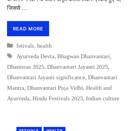
जिससे …
READ MORE
Categories
fetivals
,
health
Tags
Ayurveda Devta
,
Bhagwan Dhanvantari
,
Dhanteras 2025
,
Dhanvantari Jayanti 2025
,
Dhanvantari Jayanti significance
,
Dhanvantari
Mantra
,
Dhanvantari Puja Vidhi
,
Health and
Ayurveda
,
Hindu Festivals 2025
,
Indian culture
FETIVALS
HEALTH