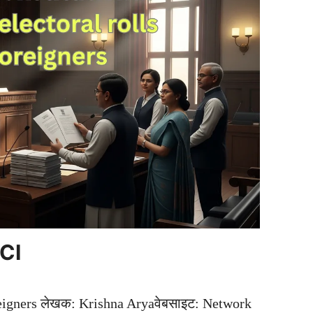
ECI
oreigners लेखक: Krishna Aryaवेबसाइट: Network