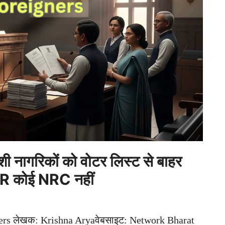
ागरिकों को वोटर लिस्ट से बाहर
 SIR कोई NRC नहीं
gners लेखक: Krishna Aryaवेबसाइट: Network Bharat