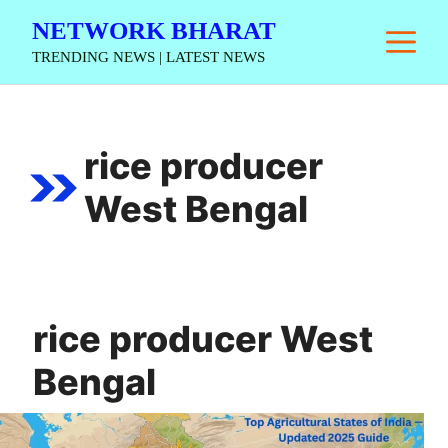
Skip
NETWORK BHARAT
M
to
TRENDING NEWS | LATEST NEWS
content
rice producer
West Bengal
rice producer West
Bengal