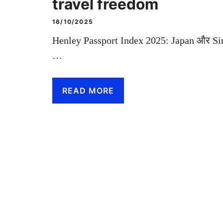
travel freedom
16/10/2025
Henley Passport Index 2025: Japan और Sing
…
READ MORE