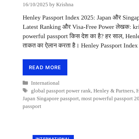
16/10/2025
by
Krishna
Henley Passport Index 2025: Japan और Singapo
Latest Ranking और Visa-Free Power लेखक: krishn
powerful passport किस देश का है? हर साल, Henley
ताकत का ऐलान करता है। Henley Passport Inde
READ MORE
Categories
International
Tags
global passport power rank
,
Henley & Partners
,
H
Japan Singapore passport
,
most powerful passport 2
passport
INTERNATIONAL