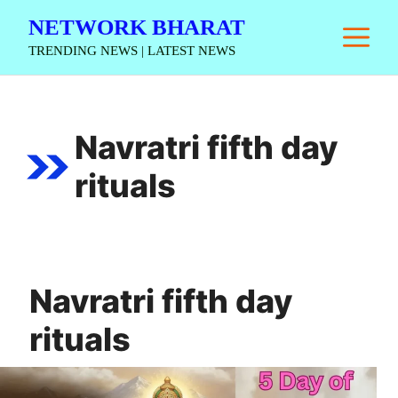
Skip
NETWORK BHARAT
M
to
TRENDING NEWS | LATEST NEWS
content
Navratri fifth day
rituals
Navratri fifth day
rituals